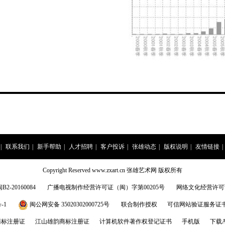
|
联系我们
|
新手帮助
|
人才招聘
|
客户投诉
|
张雄动态
|
版权说明
|
友情链接
|
Copyright Reserved www.zxart.cn 张雄艺术网 版权所有
20160084
广播电视制作经营许可证（闽）字第00205号
网络文化经营许可证:闽
-1
闽公网安备 35020302000725号
联合制作授权
可信网站验证服务证书201
商标注册证
江山雄韵商标注册证
计算机软件著作权登记证书
手机版
下载A