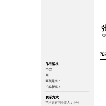
拍
作品润格
书 法：
画：
匾额题字：
拍卖新高：
联系方式
艺术家官网负责人：
小张