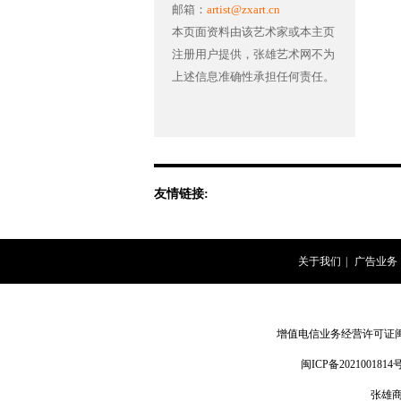
邮箱：
artist@zxart.cn
本页面资料由该艺术家或本主页
注册用户提供，张雄艺术网不为
上述信息准确性承担任何责任。
友情链接:
关于我们
|
广告业务
增值电信业务经营许可证闽B2-
闽ICP备2021001814号
张雄